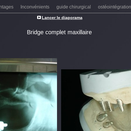
ntages
Inconvénients
guide chirurgical
ostéointégratio
Lancer le diaporama
Bridge complet maxillaire