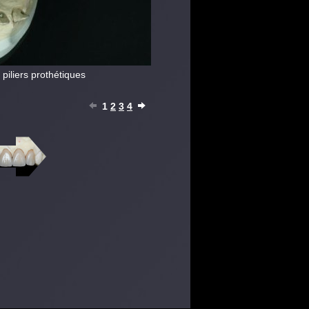
piliers prothétiques
1
2
3
4