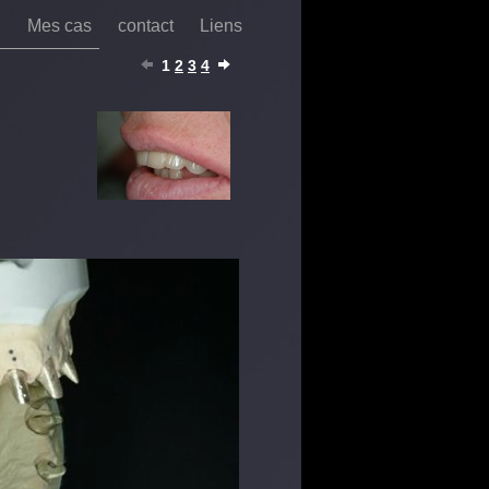
n
Mes cas
contact
Liens
1
2
3
4