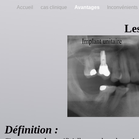
Accueil
cas clinique
Avantages
Inconvénient
Le
Définition :