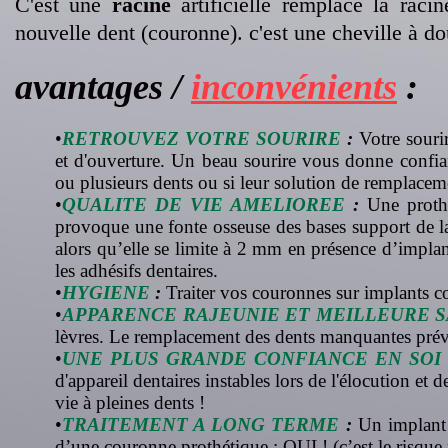
C'est une
racine
artificielle remplace la rac
nouvelle dent (couronne). c'est une cheville à do
avantages /
inconvénients
:
•
RETROUVEZ VOTRE SOURIRE
:
Votre sourir
et d'ouverture. Un beau sourire vous donne confia
ou plusieurs dents ou si leur solution de remplaceme
•
QUALITE DE VIE AMELIOREE
:
Une prothè
provoque une fonte osseuse des bases support de la
alors qu’elle se limite à 2 mm en présence d’impla
les adhésifs dentaires.
•
HYGIENE
:
Traiter vos couronnes sur implants c
•
APPARENCE RAJEUNIE
ET MEILLEURE 
lèvres. Le remplacement des dents manquantes prévien
•
UNE PLUS GRANDE CONFIANCE EN SOI
d'appareil dentaires instables lors de l'élocution et 
vie à pleines dents !
•
TRAITEMENT A LONG TERME
:
Un implant n
d’une couronne prothétique : OUI ! (c’est le risque 